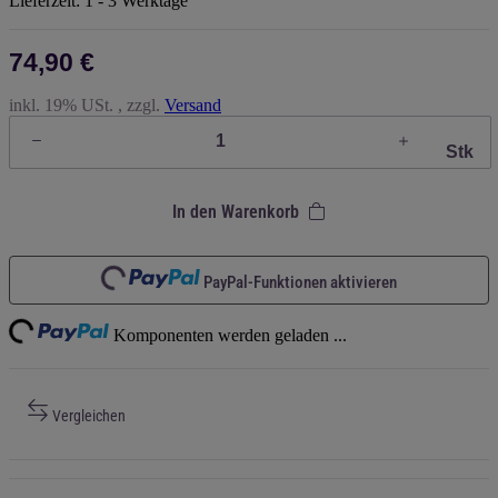
Lieferzeit:
1 - 3 Werktage
74,90 €
inkl. 19% USt. , zzgl.
Versand
Stk
In den Warenkorb
Loading...
PayPal-Funktionen aktivieren
ng...
Komponenten werden geladen ...
Vergleichen