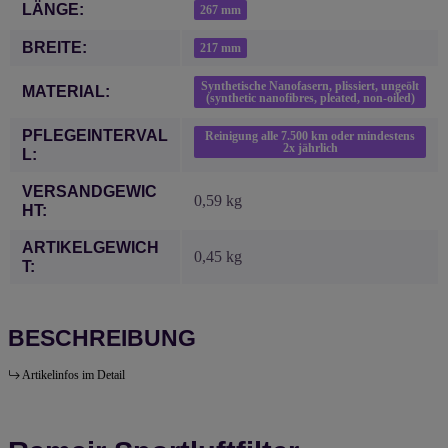
Produkteigenschaft
Wert
LÄNGE:
267 mm
BREITE:
217 mm
Synthetische Nanofasern, plissiert, ungeölt
MATERIAL:
(synthetic nanofibres, pleated, non-oiled)
PFLEGEINTERVAL
Reinigung alle 7.500 km oder mindestens
2x jährlich
L:
VERSANDGEWIC
0,59 kg
HT:
ARTIKELGEWICH
0,45
kg
T:
BESCHREIBUNG
Artikelinfos im Detail