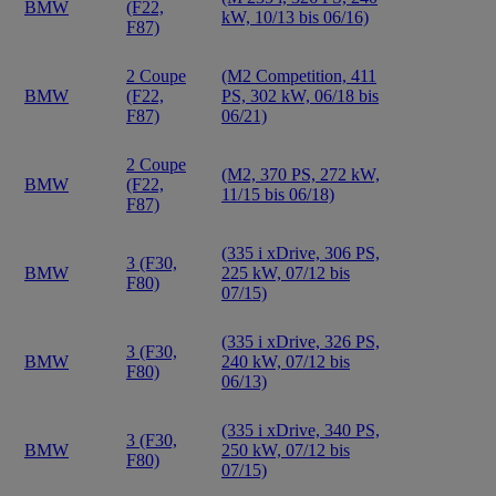
BMW
(F22,
kW, 10/13 bis 06/16)
F87)
2 Coupe
(M2 Competition, 411
BMW
(F22,
PS, 302 kW, 06/18 bis
F87)
06/21)
2 Coupe
(M2, 370 PS, 272 kW,
BMW
(F22,
11/15 bis 06/18)
F87)
(335 i xDrive, 306 PS,
3 (F30,
BMW
225 kW, 07/12 bis
F80)
07/15)
(335 i xDrive, 326 PS,
3 (F30,
BMW
240 kW, 07/12 bis
F80)
06/13)
(335 i xDrive, 340 PS,
3 (F30,
BMW
250 kW, 07/12 bis
F80)
07/15)