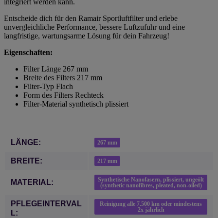
integriert werden kann.
Entscheide dich für den Ramair Sportluftfilter und erlebe
unvergleichliche Performance, bessere Luftzufuhr und eine
langfristige, wartungsarme Lösung für dein Fahrzeug!
Eigenschaften:
Filter Länge 267 mm
Breite des Filters 217 mm
Filter-Typ Flach
Form des Filters Rechteck
Filter-Material synthetisch plissiert
Produkteigenschaft
Wert
LÄNGE:
267 mm
BREITE:
217 mm
Synthetische Nanofasern, plissiert, ungeölt
MATERIAL:
(synthetic nanofibres, pleated, non-oiled)
PFLEGEINTERVAL
Reinigung alle 7.500 km oder mindestens
2x jährlich
L: