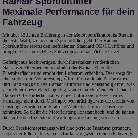
Ramair Sportluftfilter –
Maximale Performance für dein
Fahrzeug
Mit über 35 Jahren Erfahrung in der Motorsportfiltration ist Ramair
die erste Wahl, wenn es um Sportluftfilter geht. Der Ramair
Sportluftfilter ersetzt den ineffizienten Standard-OEM-Luftfilter und
bringt die Leistung deines Fahrzeuges auf das nächste Level.
Gefertigt aus hochwertigen, durchflussstarken synthetischen
Nanofaser-Filtermedien, maximiert der Ramair Filter die
Filteroberfläche und erhöht den Luftstrom erheblich. Dies sorgt für
eine verbesserte Motorleistung. Ölfrei für maximale Performance
und Langlebigkeit: Die Ramair Luftfilter sind vollständig ölfrei, was
sie nicht nur besonders langlebig, sondern auch pflegeleicht macht.
Da kein Öl erforderlich ist, wird der Luftmassenmesser deines
Fahrzeugs nicht durch Öldämpfe beeinträchtigt, was die Gefahr von
Leistungsverlusten durch falsche Werte des Luftmassensensors
minimiert. So bleibt die Motorleistung konstant hoch, und du kannst
dich auf eine effiziente und wartungsarme Lösung verlassen.
Durch Präzisionsspritzguss wird eine perfekte Passform garantiert,
sodass der Filter nahtlos in das Luftansaugsystem deines Fahrzeugs