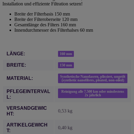
Installation und effiziente Filtration setzen!
Breite der Filterbasis 150 mm
Breite der Filteroberseite 120 mm
Gesamtlänge des Filters 160 mm
Innendurchmesser des Filterhalses 60 mm
Produkteigenschaft
Wert
LÄNGE:
160 mm
BREITE:
150 mm
Synthetische Nanofasern, plissiert, ungeölt
MATERIAL:
(synthetic nanofibres, pleated, non-oiled)
PFLEGEINTERVAL
Reinigung alle 7.500 km oder mindestens
2x jährlich
L:
VERSANDGEWIC
0,53 kg
HT:
ARTIKELGEWICH
0,40
kg
T: