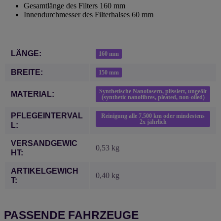
Gesamtlänge des Filters 160 mm
Innendurchmesser des Filterhalses 60 mm
Produkteigenschaft
Wert
LÄNGE:
160 mm
BREITE:
150 mm
Synthetische Nanofasern, plissiert, ungeölt
MATERIAL:
(synthetic nanofibres, pleated, non-oiled)
PFLEGEINTERVAL
Reinigung alle 7.500 km oder mindestens
2x jährlich
L:
VERSANDGEWIC
0,53 kg
HT:
ARTIKELGEWICH
0,40
kg
T:
PASSENDE FAHRZEUGE