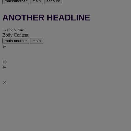
main:another
main
account
ANOTHER HEADLINE
Eine Subline
Body Content
main:another
main