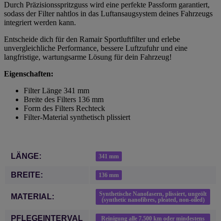
Durch Präzisionsspritzguss wird eine perfekte Passform garantiert,
sodass der Filter nahtlos in das Luftansaugsystem deines Fahrzeugs
integriert werden kann.
Entscheide dich für den Ramair Sportluftfilter und erlebe
unvergleichliche Performance, bessere Luftzufuhr und eine
langfristige, wartungsarme Lösung für dein Fahrzeug!
Eigenschaften:
Filter Länge 341 mm
Breite des Filters 136 mm
Form des Filters Rechteck
Filter-Material synthetisch plissiert
Produkteigenschaft
Wert
LÄNGE:
341 mm
BREITE:
136 mm
Synthetische Nanofasern, plissiert, ungeölt
MATERIAL:
(synthetic nanofibres, pleated, non-oiled)
PFLEGEINTERVAL
Reinigung alle 7.500 km oder mindestens