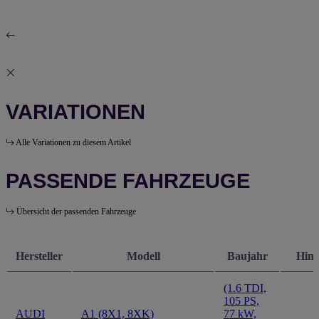
VARIATIONEN
Alle Variationen zu diesem Artikel
PASSENDE FAHRZEUGE
Übersicht der passenden Fahrzeuge
Hersteller
Modell
Baujahr
Hinw
(1.6 TDI,
105 PS,
AUDI
A1 (8X1, 8XK)
77 kW,