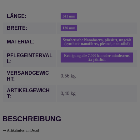
Produkteigenschaft
Wert
LÄNGE:
341 mm
BREITE:
136 mm
Synthetische Nanofasern, plissiert, ungeölt
MATERIAL:
(synthetic nanofibres, pleated, non-oiled)
PFLEGEINTERVAL
Reinigung alle 7.500 km oder mindestens
2x jährlich
L:
VERSANDGEWIC
0,56 kg
HT:
ARTIKELGEWICH
0,40
kg
T:
BESCHREIBUNG
Artikelinfos im Detail