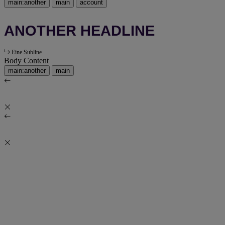
main:another
main
account
ANOTHER HEADLINE
Eine Subline
Body Content
main:another
main