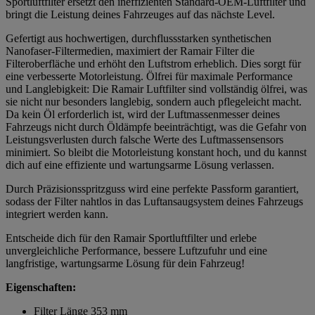
Sportluftfilter ersetzt den ineffizienten Standard-OEM-Luftfilter und
bringt die Leistung deines Fahrzeuges auf das nächste Level.
Gefertigt aus hochwertigen, durchflussstarken synthetischen
Nanofaser-Filtermedien, maximiert der Ramair Filter die
Filteroberfläche und erhöht den Luftstrom erheblich. Dies sorgt für
eine verbesserte Motorleistung. Ölfrei für maximale Performance
und Langlebigkeit: Die Ramair Luftfilter sind vollständig ölfrei, was
sie nicht nur besonders langlebig, sondern auch pflegeleicht macht.
Da kein Öl erforderlich ist, wird der Luftmassenmesser deines
Fahrzeugs nicht durch Öldämpfe beeinträchtigt, was die Gefahr von
Leistungsverlusten durch falsche Werte des Luftmassensensors
minimiert. So bleibt die Motorleistung konstant hoch, und du kannst
dich auf eine effiziente und wartungsarme Lösung verlassen.
Durch Präzisionsspritzguss wird eine perfekte Passform garantiert,
sodass der Filter nahtlos in das Luftansaugsystem deines Fahrzeugs
integriert werden kann.
Entscheide dich für den Ramair Sportluftfilter und erlebe
unvergleichliche Performance, bessere Luftzufuhr und eine
langfristige, wartungsarme Lösung für dein Fahrzeug!
Eigenschaften:
Filter Länge 353 mm