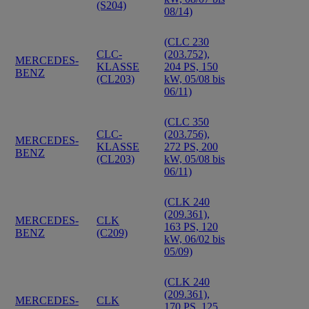
(S204)
08/14)
(CLC 230
CLC-
(203.752),
MERCEDES-
KLASSE
204 PS, 150
BENZ
(CL203)
kW, 05/08 bis
06/11)
(CLC 350
CLC-
(203.756),
MERCEDES-
KLASSE
272 PS, 200
BENZ
(CL203)
kW, 05/08 bis
06/11)
(CLK 240
(209.361),
MERCEDES-
CLK
163 PS, 120
BENZ
(C209)
kW, 06/02 bis
05/09)
(CLK 240
(209.361),
MERCEDES-
CLK
170 PS, 125