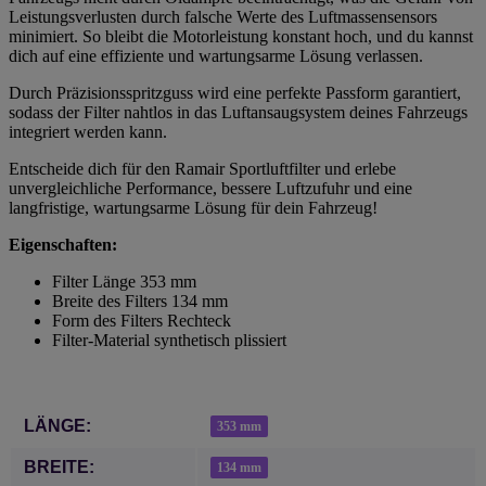
Leistungsverlusten durch falsche Werte des Luftmassensensors
minimiert. So bleibt die Motorleistung konstant hoch, und du kannst
dich auf eine effiziente und wartungsarme Lösung verlassen.
Durch Präzisionsspritzguss wird eine perfekte Passform garantiert,
sodass der Filter nahtlos in das Luftansaugsystem deines Fahrzeugs
integriert werden kann.
Entscheide dich für den Ramair Sportluftfilter und erlebe
unvergleichliche Performance, bessere Luftzufuhr und eine
langfristige, wartungsarme Lösung für dein Fahrzeug!
Eigenschaften:
Filter Länge 353 mm
Breite des Filters 134 mm
Form des Filters Rechteck
Filter-Material synthetisch plissiert
Produkteigenschaft
Wert
LÄNGE:
353 mm
BREITE:
134 mm