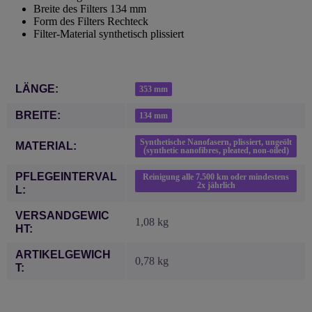
Breite des Filters 134 mm
Form des Filters Rechteck
Filter-Material synthetisch plissiert
Produkteigenschaft
Wert
LÄNGE:
353 mm
BREITE:
134 mm
Synthetische Nanofasern, plissiert, ungeölt
MATERIAL:
(synthetic nanofibres, pleated, non-oiled)
PFLEGEINTERVAL
Reinigung alle 7.500 km oder mindestens
2x jährlich
L:
VERSANDGEWIC
1,08 kg
HT:
ARTIKELGEWICH
0,78
kg
T: