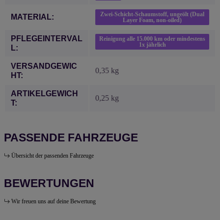
Zwei-Schicht-Schaumstoff, ungeölt (Dual
MATERIAL:
Layer Foam, non-oiled)
PFLEGEINTERVAL
Reinigung alle 15.000 km oder mindestens
1x jährlich
L:
VERSANDGEWIC
0,35 kg
HT:
ARTIKELGEWICH
0,25
kg
T:
PASSENDE FAHRZEUGE
Übersicht der passenden Fahrzeuge
BEWERTUNGEN
Wir freuen uns auf deine Bewertung