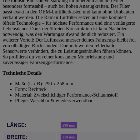
Die robuste Edelstahlverstärkung im Inneren macht den Filter
besonders formstabil – auch bei hohen Ansaugkräften. Der Filter
passt exakt in den OEM-Luftfilterkasten und kann ohne Umbauten
verbaut werden. Die Ramair Luftfilter setzen auf eine komplett
ölfreie Technologie – für höchste Performance und eine verlängerte
Lebensdauer. Dank der ölfreien Konstruktion ist kein Nachölen
notwendig, was den Wartungsaufwand deutlich reduziert. Ein
weiterer Vorteil: Der Luftmassenmesser deines Fahrzeugs bleibt frei
von ölhaltigen Rückständen. Dadurch werden fehlerhafte
Sensorwerte verhindert, die zu Leistungseinbußen führen können.
So profitierst du von einer konstanten Motorleistung und
zuverlässiger Fahrzeugperformance.
Technische Details
Maße (L x B): 290 x 258 mm
Form: Rechteck
Material: Zweischichtiger Performance-Schaumstoff
Pflege: Waschbar & wiederverwendbar
Produkteigenschaft
Wert
LÄNGE:
290 mm
BREITE:
258 mm