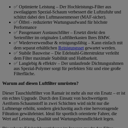
✅ Optimierte Leistung – Der Hochleistungs-Filter aus
zweilagigem Spezial-Schaum verbessert die Luftzufuhr und
schützt dabei den Luftmassenmesser (MAF-sicher).
✅ Ölfrei - reduzierter Wartungsaufwand für höchste
Performance
✅ Passgenauer Austauschfilter – Ersetzt direkt den
Serienfilter im originalen Luftfilterkasten Ihres BMW.
✅ Wiederverwendbar & reinigungsfähig – Kann einfach mit
dem separat erhältlichen
Reinigungsset
gewartet werden.
✅ Stabile Bauweise – Die Edelstahl-Gitterstruktur verleiht
dem Filter maximale Stabilität und Haltbarkeit.
✅ Langlebig & effektiv – Der umlaufende Dichtungsrahmen
aus Spezial-Polymer sorgt für perfekten Sitz und eine große
Filterfläche.
Warum auf diesen Luftfilter umrüsten?
Dieser Tauschluftfilter von Ramair ist mehr als nur ein Ersatz – er ist
ein echtes Upgrade. Durch den Einsatz von hochwertigem
Aeriform-Schaumstoff in zwei Schichten wird nicht nur die
Luftmenge erhöht, sondern gleichzeitig auch eine hervorragende
Filtration gewährleistet. Ideal für sportlich orientierte Fahrer, die
Wert auf Leistung, Qualität und Wartungsfreundlichkeit legen.