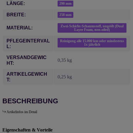
Produkteigenschaft
Wert
LÄNGE:
290 mm
BREITE:
258 mm
Zwei-Schicht-Schaumstoff, ungeölt (Dual
MATERIAL:
Layer Foam, non-oiled)
PFLEGEINTERVAL
Reinigung alle 15.000 km oder mindestens
1x jährlich
L:
VERSANDGEWIC
0,35 kg
HT:
ARTIKELGEWICH
0,25
kg
T:
BESCHREIBUNG
Artikelinfos im Detail
Eigenschaften & Vorteile