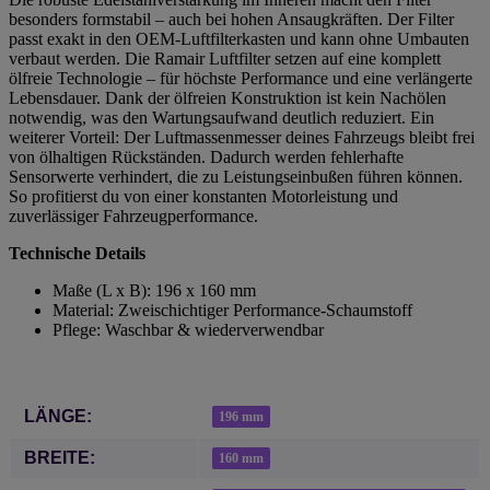
besonders formstabil – auch bei hohen Ansaugkräften. Der Filter
passt exakt in den OEM-Luftfilterkasten und kann ohne Umbauten
verbaut werden. Die Ramair Luftfilter setzen auf eine komplett
ölfreie Technologie – für höchste Performance und eine verlängerte
Lebensdauer. Dank der ölfreien Konstruktion ist kein Nachölen
notwendig, was den Wartungsaufwand deutlich reduziert. Ein
weiterer Vorteil: Der Luftmassenmesser deines Fahrzeugs bleibt frei
von ölhaltigen Rückständen. Dadurch werden fehlerhafte
Sensorwerte verhindert, die zu Leistungseinbußen führen können.
So profitierst du von einer konstanten Motorleistung und
zuverlässiger Fahrzeugperformance.
Technische Details
Maße (L x B): 196 x 160 mm
Material: Zweischichtiger Performance-Schaumstoff
Pflege: Waschbar & wiederverwendbar
Produkteigenschaft
Wert
LÄNGE:
196 mm
BREITE:
160 mm