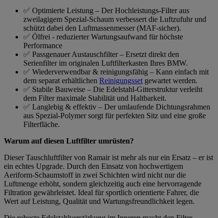
✅ Optimierte Leistung – Der Hochleistungs-Filter aus
zweilagigem Spezial-Schaum verbessert die Luftzufuhr und
schützt dabei den Luftmassenmesser (MAF-sicher).
✅ Ölfrei - reduzierter Wartungsaufwand für höchste
Performance
✅ Passgenauer Austauschfilter – Ersetzt direkt den
Serienfilter im originalen Luftfilterkasten Ihres BMW.
✅ Wiederverwendbar & reinigungsfähig – Kann einfach mit
dem separat erhältlichen
Reinigungsset
gewartet werden.
✅ Stabile Bauweise – Die Edelstahl-Gitterstruktur verleiht
dem Filter maximale Stabilität und Haltbarkeit.
✅ Langlebig & effektiv – Der umlaufende Dichtungsrahmen
aus Spezial-Polymer sorgt für perfekten Sitz und eine große
Filterfläche.
Warum auf diesen Luftfilter umrüsten?
Dieser Tauschluftfilter von Ramair ist mehr als nur ein Ersatz – er ist
ein echtes Upgrade. Durch den Einsatz von hochwertigem
Aeriform-Schaumstoff in zwei Schichten wird nicht nur die
Luftmenge erhöht, sondern gleichzeitig auch eine hervorragende
Filtration gewährleistet. Ideal für sportlich orientierte Fahrer, die
Wert auf Leistung, Qualität und Wartungsfreundlichkeit legen.
Die robuste Edelstahlverstärkung im Inneren macht den Filter