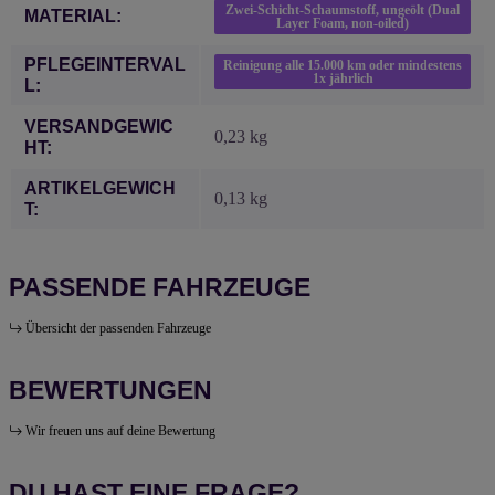
Zwei-Schicht-Schaumstoff, ungeölt (Dual
MATERIAL:
Layer Foam, non-oiled)
PFLEGEINTERVAL
Reinigung alle 15.000 km oder mindestens
1x jährlich
L:
VERSANDGEWIC
0,23 kg
HT:
ARTIKELGEWICH
0,13
kg
T:
PASSENDE FAHRZEUGE
Übersicht der passenden Fahrzeuge
BEWERTUNGEN
Wir freuen uns auf deine Bewertung
DU HAST EINE FRAGE?