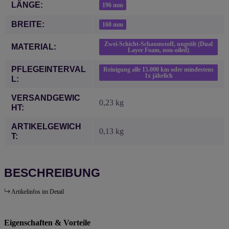
Produkteigenschaft
Wert
LÄNGE:
196 mm
BREITE:
160 mm
Zwei-Schicht-Schaumstoff, ungeölt (Dual
MATERIAL:
Layer Foam, non-oiled)
PFLEGEINTERVAL
Reinigung alle 15.000 km oder mindestens
1x jährlich
L:
VERSANDGEWIC
0,23 kg
HT:
ARTIKELGEWICH
0,13
kg
T:
BESCHREIBUNG
Artikelinfos im Detail
Eigenschaften & Vorteile