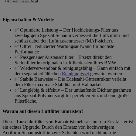
Artikelinfos im Detail
Eigenschaften & Vorteile
✅ Optimierte Leistung – Der Hochleistungs-Filter aus
zweilagigem Spezial-Schaum verbessert die Luftzufuhr und
schützt dabei den Luftmassenmesser (MAF-sicher).
✅ Ölfrei - reduzierter Wartungsaufwand für höchste
Performance
✅ Passgenauer Austauschfilter – Ersetzt direkt den
Serienfilter im originalen Luftfilterkasten Ihres BMW.
✅ Wiederverwendbar & reinigungsfähig – Kann einfach mit
dem separat erhältlichen
Reinigungsset
gewartet werden.
✅ Stabile Bauweise – Die Edelstahl-Gitterstruktur verleiht
dem Filter maximale Stabilität und Haltbarkeit.
✅ Langlebig & effektiv – Der umlaufende Dichtungsrahmen
aus Spezial-Polymer sorgt für perfekten Sitz und eine große
Filterfläche.
Warum auf diesen Luftfilter umrüsten?
Dieser Tauschluftfilter von Ramair ist mehr als nur ein Ersatz – er ist
ein echtes Upgrade. Durch den Einsatz von hochwertigem
Aeriform-Schaumstoff in zwei Schichten wird nicht nur die