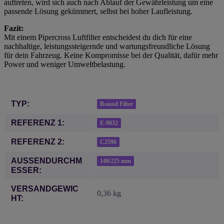
auftreten, wird sich auch nach Ablauf der Gewährleistung um eine
passende Lösung gekümmert, selbst bei hoher Laufleistung.
Fazit:
Mit einem Pipercross Luftfilter entscheidest du dich für eine
nachhaltige, leistungssteigernde und wartungsfreundliche Lösung
für dein Fahrzeug. Keine Kompromisse bei der Qualität, dafür mehr
Power und weniger Umweltbelastung.
Produkteigenschaft
Wert
TYP:
Round Filter
REFERENZ 1:
E-9032
REFERENZ 2:
C2596
AUSSENDURCHME
140/225 mm
SSER:
VERSANDGEWIC
0,36 kg
HT: