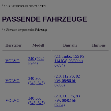
Alle Variationen zu diesem Artikel
PASSENDE FAHRZEUGE
Übersicht der passenden Fahrzeuge
Hersteller
Modell
Baujahr
Hinweis
(2.1 Turbo, 155 PS,
240 (P242,
VOLVO
114 kW, 08/80 bis
P244)
07/84)
(2.0, 112 PS, 82
340-360
VOLVO
kW, 08/86 bis
(343, 345)
07/88)
(2.0, 113 PS, 83
340-360
VOLVO
kW, 08/82 bis
(343, 345)
07/84)