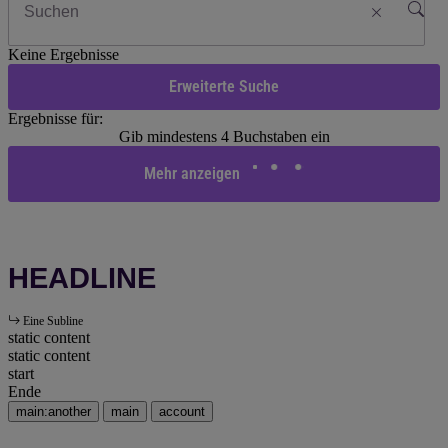
Keine Ergebnisse
Erweiterte Suche
Ergebnisse für:
Gib mindestens 4 Buchstaben ein
Mehr anzeigen
HEADLINE
Eine Subline
static content
static content
start
Ende
main:another
main
account