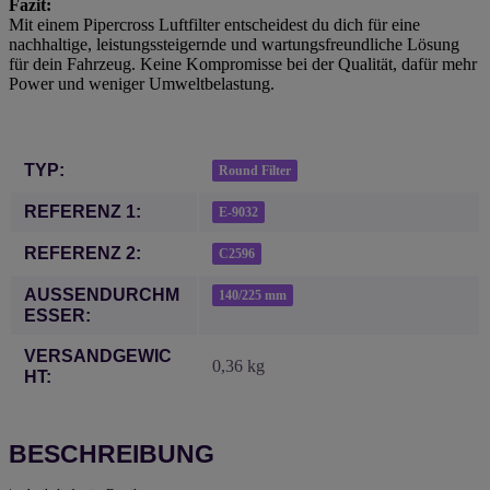
Fazit:
Mit einem Pipercross Luftfilter entscheidest du dich für eine
nachhaltige, leistungssteigernde und wartungsfreundliche Lösung
für dein Fahrzeug. Keine Kompromisse bei der Qualität, dafür mehr
Power und weniger Umweltbelastung.
Produkteigenschaft
Wert
TYP:
Round Filter
REFERENZ 1:
E-9032
REFERENZ 2:
C2596
AUSSENDURCHME
140/225 mm
SSER:
VERSANDGEWIC
0,36 kg
HT:
BESCHREIBUNG