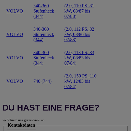
340-360
(2.0, 110 PS, 81
VOLVO
Stufenheck
kW, 08/87 bis
(344)
07/88)
340-360
(2.0, 112 PS, 82
VOLVO
Stufenheck
kW, 08/86 bis
(344)
07/88)
340-360
(2.0, 113 PS, 83
VOLVO
Stufenheck
kW, 08/83 bis
(344)
07/84)
(2.0, 150 PS, 110
VOLVO
740 (744)
kW, 12/83 bis
07/84)
DU HAST EINE FRAGE?
Schreib uns gerne direkt an
Kontaktdaten