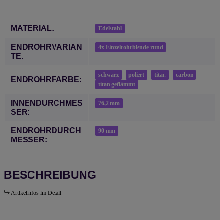
Produkteigenschaft
Wert
MATERIAL:
Edelstahl
ENDROHRVARIAN
4x Einzelrohrblende rund
TE:
schwarz
poliert
titan
carbon
ENDROHRFARBE:
titan geflämmt
INNENDURCHMES
76,2 mm
SER:
ENDROHRDURCH
90 mm
MESSER:
BESCHREIBUNG
Artikelinfos im Detail