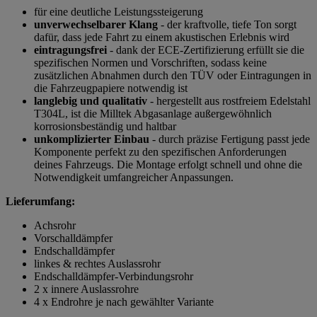
für eine deutliche Leistungssteigerung
unverwechselbarer Klang
- der kraftvolle, tiefe Ton sorgt
dafür, dass jede Fahrt zu einem akustischen Erlebnis wird
eintragungsfrei
- dank der ECE-Zertifizierung erfüllt sie die
spezifischen Normen und Vorschriften, sodass keine
zusätzlichen Abnahmen durch den TÜV oder Eintragungen in
die Fahrzeugpapiere notwendig ist
langlebig und qualitativ
- hergestellt aus rostfreiem Edelstahl
T304L, ist die Milltek Abgasanlage außergewöhnlich
korrosionsbeständig und haltbar
unkomplizierter Einbau
- durch präzise Fertigung passt jede
Komponente perfekt zu den spezifischen Anforderungen
deines Fahrzeugs. Die Montage erfolgt schnell und ohne die
Notwendigkeit umfangreicher Anpassungen.
Lieferumfang:
Achsrohr
Vorschalldämpfer
Endschalldämpfer
linkes & rechtes Auslassrohr
Endschalldämpfer-Verbindungsrohr
2 x innere Auslassrohre
4 x Endrohre je nach gewählter Variante