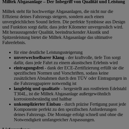
Milltek Abgasanlage – Der Inbegriff von Qualität und Leistung
Milltek steht für hochwertige Abgasanlagen, die nicht nur die
Effizienz deines Fahrzeugs steigern, sondern auch einen
unvergleichlichen Sound liefern. Die perfekte Symbiose aus Design
und Funktion sorgt dafür, dass jeder Kilometer unvergesslich wird.
Mit herausragender Qualität, beeindruckender Akustik und
Spitzenleistung bietet die Milltek Abgasanlage das ultimative
Fahrerlebnis.
für eine deutliche Leistungssteigerung
unverwechselbarer Klang
- der kraftvolle, tiefe Ton sorgt
dafür, dass jede Fahrt zu einem akustischen Erlebnis wird
eintragungsfrei
- dank der ECE-Zertifizierung erfüllt sie die
spezifischen Normen und Vorschriften, sodass keine
zusätzlichen Abnahmen durch den TÜV oder Eintragungen in
die Fahrzeugpapiere notwendig ist
langlebig und qualitativ
- hergestellt aus rostfreiem Edelstahl
T304L, ist die Milltek Abgasanlage außergewöhnlich
korrosionsbeständig und haltbar
unkomplizierter Einbau
- durch präzise Fertigung passt jede
Komponente perfekt zu den spezifischen Anforderungen
deines Fahrzeugs. Die Montage erfolgt schnell und ohne die
Notwendigkeit umfangreicher Anpassungen.