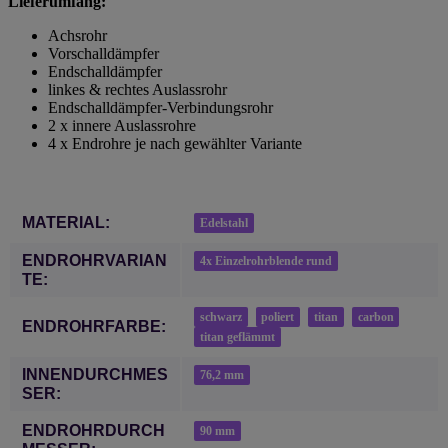
Lieferumfang:
Achsrohr
Vorschalldämpfer
Endschalldämpfer
linkes & rechtes Auslassrohr
Endschalldämpfer-Verbindungsrohr
2 x innere Auslassrohre
4 x Endrohre je nach gewählter Variante
Produkteigenschaft
Wert
MATERIAL:
Edelstahl
ENDROHRVARIAN
4x Einzelrohrblende rund
TE:
schwarz
poliert
titan
carbon
ENDROHRFARBE:
titan geflämmt
INNENDURCHMES
76,2 mm
SER:
ENDROHRDURCH
90 mm