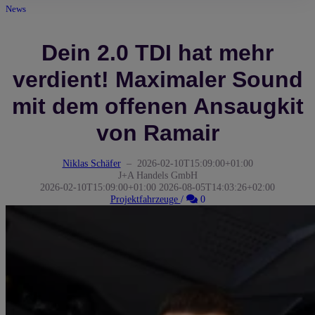
News
Dein 2.0 TDI hat mehr
verdient! Maximaler Sound
mit dem offenen Ansaugkit
von Ramair
Niklas Schäfer
–
2026-02-10T15:09:00+01:00
J+A Handels GmbH
2026-02-10T15:09:00+01:00
2026-08-05T14:03:26+02:00
Kommentare
Projektfahrzeuge
/
0