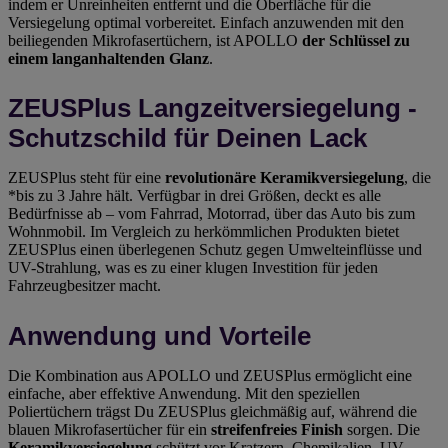
indem er Unreinheiten entfernt und die Oberfläche für die
Versiegelung optimal vorbereitet. Einfach anzuwenden mit den
beiliegenden Mikrofasertüchern, ist APOLLO
der Schlüssel zu
einem langanhaltenden Glanz
.
ZEUSPlus Langzeitversiegelung -
Schutzschild für Deinen Lack
ZEUSPlus steht für eine
revolutionäre Keramikversiegelung
, die
*bis zu 3 Jahre hält. Verfügbar in drei Größen, deckt es alle
Bedürfnisse ab – vom Fahrrad, Motorrad, über das Auto bis zum
Wohnmobil. Im Vergleich zu herkömmlichen Produkten bietet
ZEUSPlus einen überlegenen Schutz gegen Umwelteinflüsse und
UV-Strahlung, was es zu einer klugen Investition für jeden
Fahrzeugbesitzer macht.
Anwendung und Vorteile
Die Kombination aus APOLLO und ZEUSPlus ermöglicht eine
einfache, aber effektive Anwendung. Mit den speziellen
Poliertüchern trägst Du ZEUSPlus gleichmäßig auf, während die
blauen Mikrofasertücher für ein
streifenfreies Finish
sorgen. Die
Keramikversiegelung
schützt vor Kratzern, Chemikalien, UV-