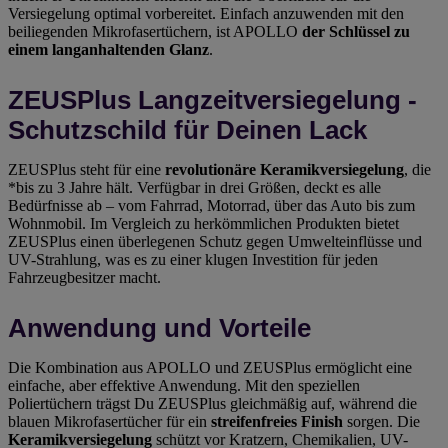
Versiegelung optimal vorbereitet. Einfach anzuwenden mit den
beiliegenden Mikrofasertüchern, ist APOLLO
der Schlüssel zu
einem langanhaltenden Glanz
.
ZEUSPlus Langzeitversiegelung -
Schutzschild für Deinen Lack
ZEUSPlus steht für eine
revolutionäre Keramikversiegelung
, die
*bis zu 3 Jahre hält. Verfügbar in drei Größen, deckt es alle
Bedürfnisse ab – vom Fahrrad, Motorrad, über das Auto bis zum
Wohnmobil. Im Vergleich zu herkömmlichen Produkten bietet
ZEUSPlus einen überlegenen Schutz gegen Umwelteinflüsse und
UV-Strahlung, was es zu einer klugen Investition für jeden
Fahrzeugbesitzer macht.
Anwendung und Vorteile
Die Kombination aus APOLLO und ZEUSPlus ermöglicht eine
einfache, aber effektive Anwendung. Mit den speziellen
Poliertüchern trägst Du ZEUSPlus gleichmäßig auf, während die
blauen Mikrofasertücher für ein
streifenfreies Finish
sorgen. Die
Keramikversiegelung
schützt vor Kratzern, Chemikalien, UV-