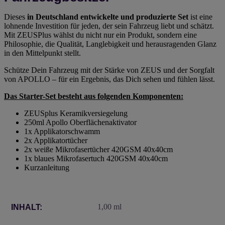
Dieses
in Deutschland entwickelte und produzierte Set
ist eine
lohnende Investition für jeden, der sein Fahrzeug liebt und schätzt.
Mit ZEUSPlus wählst du nicht nur ein Produkt, sondern eine
Philosophie, die Qualität, Langlebigkeit und herausragenden Glanz
in den Mittelpunkt stellt.
Schütze Dein Fahrzeug mit der Stärke von ZEUS und der Sorgfalt
von APOLLO – für ein Ergebnis, das Dich sehen und fühlen lässt.
Das Starter-Set besteht aus folgenden Komponenten:
ZEUSplus Keramikversiegelung
250ml Apollo Oberflächenaktivator
1x Applikatorschwamm
2x Applikatortücher
2x weiße Mikrofasertücher 420GSM 40x40cm
1x blaues Mikrofasertuch 420GSM 40x40cm
Kurzanleitung
Produkteigenschaft
Wert
1,00 ml
INHALT: