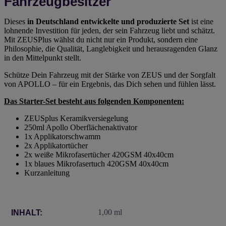
Fahrzeugbesitzer
Dieses
in Deutschland entwickelte und produzierte Set
ist eine
lohnende Investition für jeden, der sein Fahrzeug liebt und schätzt.
Mit ZEUSPlus wählst du nicht nur ein Produkt, sondern eine
Philosophie, die Qualität, Langlebigkeit und herausragenden Glanz
in den Mittelpunkt stellt.
Schütze Dein Fahrzeug mit der Stärke von ZEUS und der Sorgfalt
von APOLLO – für ein Ergebnis, das Dich sehen und fühlen lässt.
Das Starter-Set besteht aus folgenden Komponenten:
ZEUSplus Keramikversiegelung
250ml Apollo Oberflächenaktivator
1x Applikatorschwamm
2x Applikatortücher
2x weiße Mikrofasertücher 420GSM 40x40cm
1x blaues Mikrofasertuch 420GSM 40x40cm
Kurzanleitung
Produkteigenschaft
Wert
1,00 ml
INHALT: