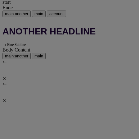
start
Ende
main:another
main
account
ANOTHER HEADLINE
Eine Subline
Body Content
main:another
main