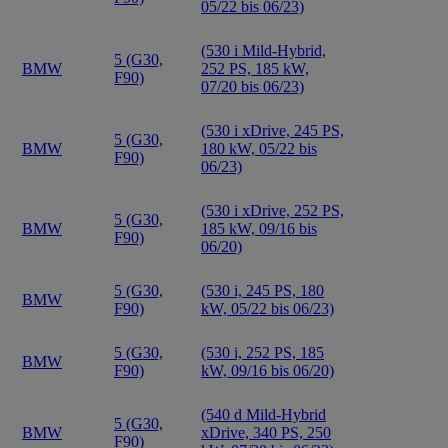
05/22 bis 06/23)
(530 i Mild-Hybrid,
5 (G30,
BMW
252 PS, 185 kW,
F90)
07/20 bis 06/23)
(530 i xDrive, 245 PS,
5 (G30,
BMW
180 kW, 05/22 bis
F90)
06/23)
(530 i xDrive, 252 PS,
5 (G30,
BMW
185 kW, 09/16 bis
F90)
06/20)
5 (G30,
(530 i, 245 PS, 180
BMW
F90)
kW, 05/22 bis 06/23)
5 (G30,
(530 i, 252 PS, 185
BMW
F90)
kW, 09/16 bis 06/20)
(540 d Mild-Hybrid
5 (G30,
BMW
xDrive, 340 PS, 250
F90)