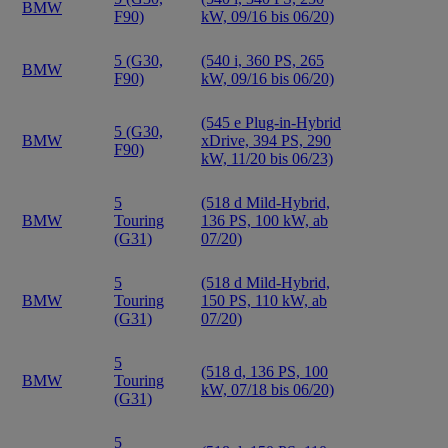
BMW
F90)
kW, 09/16 bis 06/20)
5 (G30,
(540 i, 360 PS, 265
BMW
F90)
kW, 09/16 bis 06/20)
(545 e Plug-in-Hybrid
5 (G30,
BMW
xDrive, 394 PS, 290
F90)
kW, 11/20 bis 06/23)
5
(518 d Mild-Hybrid,
BMW
Touring
136 PS, 100 kW, ab
(G31)
07/20)
5
(518 d Mild-Hybrid,
BMW
Touring
150 PS, 110 kW, ab
(G31)
07/20)
5
(518 d, 136 PS, 100
BMW
Touring
kW, 07/18 bis 06/20)
(G31)
5