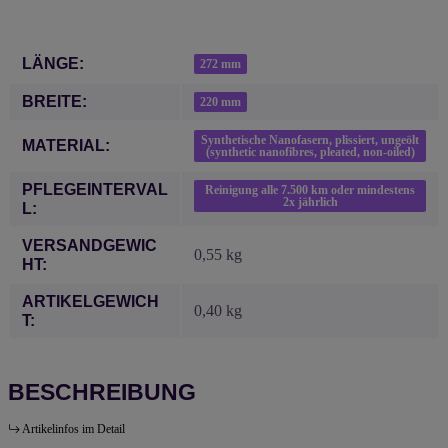
Produkteigenschaft
Wert
LÄNGE:
272 mm
BREITE:
220 mm
Synthetische Nanofasern, plissiert, ungeölt
MATERIAL:
(synthetic nanofibres, pleated, non-oiled)
PFLEGEINTERVAL
Reinigung alle 7.500 km oder mindestens
2x jährlich
L:
VERSANDGEWIC
0,55 kg
HT:
ARTIKELGEWICH
0,40
kg
T:
BESCHREIBUNG
Artikelinfos im Detail