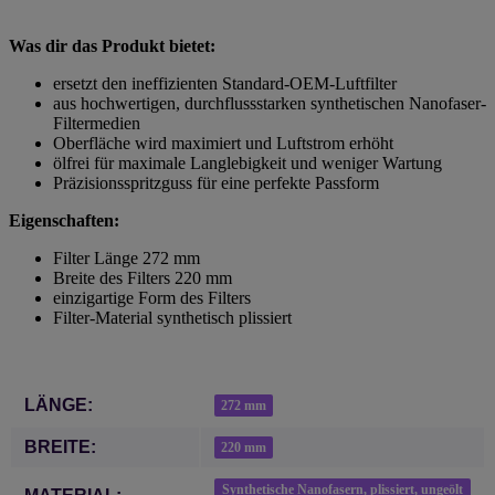
Was dir das Produkt bietet:
ersetzt den ineffizienten Standard-OEM-Luftfilter
aus hochwertigen, durchflussstarken synthetischen Nanofaser-
Filtermedien
Oberfläche wird maximiert und Luftstrom erhöht
ölfrei für maximale Langlebigkeit und weniger Wartung
Präzisionsspritzguss für eine perfekte Passform
Eigenschaften:
Filter Länge 272 mm
Breite des Filters 220 mm
einzigartige Form des Filters
Filter-Material synthetisch plissiert
Produkteigenschaft
Wert
LÄNGE:
272 mm
BREITE:
220 mm
Synthetische Nanofasern, plissiert, ungeölt