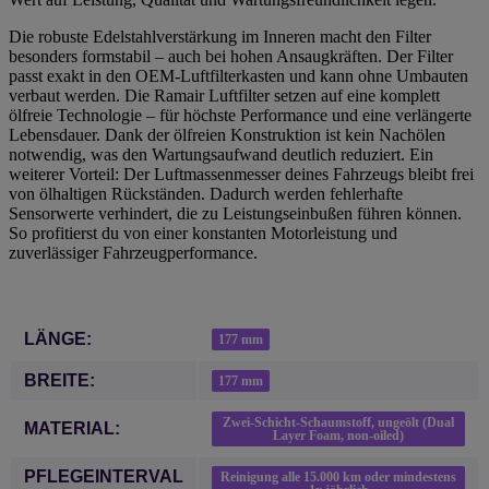
Die robuste Edelstahlverstärkung im Inneren macht den Filter
besonders formstabil – auch bei hohen Ansaugkräften. Der Filter
passt exakt in den OEM-Luftfilterkasten und kann ohne Umbauten
verbaut werden. Die Ramair Luftfilter setzen auf eine komplett
ölfreie Technologie – für höchste Performance und eine verlängerte
Lebensdauer. Dank der ölfreien Konstruktion ist kein Nachölen
notwendig, was den Wartungsaufwand deutlich reduziert. Ein
weiterer Vorteil: Der Luftmassenmesser deines Fahrzeugs bleibt frei
von ölhaltigen Rückständen. Dadurch werden fehlerhafte
Sensorwerte verhindert, die zu Leistungseinbußen führen können.
So profitierst du von einer konstanten Motorleistung und
zuverlässiger Fahrzeugperformance.
Produkteigenschaft
Wert
LÄNGE:
177 mm
BREITE:
177 mm
Zwei-Schicht-Schaumstoff, ungeölt (Dual
MATERIAL:
Layer Foam, non-oiled)
PFLEGEINTERVAL
Reinigung alle 15.000 km oder mindestens