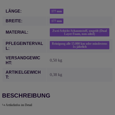
Produkteigenschaft
Wert
LÄNGE:
177 mm
BREITE:
177 mm
Zwei-Schicht-Schaumstoff, ungeölt (Dual
MATERIAL:
Layer Foam, non-oiled)
PFLEGEINTERVAL
Reinigung alle 15.000 km oder mindestens
1x jährlich
L:
VERSANDGEWIC
0,50 kg
HT:
ARTIKELGEWICH
0,38
kg
T:
BESCHREIBUNG
Artikelinfos im Detail