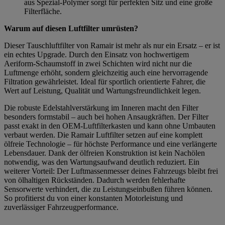
aus Spezial-Polymer sorgt für perfekten Sitz und eine große
Filterfläche.
Warum auf diesen Luftfilter umrüsten?
Dieser Tauschluftfilter von Ramair ist mehr als nur ein Ersatz – er ist
ein echtes Upgrade. Durch den Einsatz von hochwertigem
Aeriform-Schaumstoff in zwei Schichten wird nicht nur die
Luftmenge erhöht, sondern gleichzeitig auch eine hervorragende
Filtration gewährleistet. Ideal für sportlich orientierte Fahrer, die
Wert auf Leistung, Qualität und Wartungsfreundlichkeit legen.
Die robuste Edelstahlverstärkung im Inneren macht den Filter
besonders formstabil – auch bei hohen Ansaugkräften. Der Filter
passt exakt in den OEM-Luftfilterkasten und kann ohne Umbauten
verbaut werden. Die Ramair Luftfilter setzen auf eine komplett
ölfreie Technologie – für höchste Performance und eine verlängerte
Lebensdauer. Dank der ölfreien Konstruktion ist kein Nachölen
notwendig, was den Wartungsaufwand deutlich reduziert. Ein
weiterer Vorteil: Der Luftmassenmesser deines Fahrzeugs bleibt frei
von ölhaltigen Rückständen. Dadurch werden fehlerhafte
Sensorwerte verhindert, die zu Leistungseinbußen führen können.
So profitierst du von einer konstanten Motorleistung und
zuverlässiger Fahrzeugperformance.