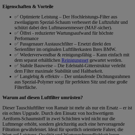
Eigenschaften & Vorteile
✅ Optimierte Leistung – Der Hochleistungs-Filter aus
zweilagigem Spezial-Schaum verbessert die Luftzufuhr und
schützt dabei den Luftmassenmesser (MAF-sicher).
✅ Ölfrei - reduzierter Wartungsaufwand für höchste
Performance
✅ Passgenauer Austauschfilter – Ersetzt direkt den
Serienfilter im originalen Luftfilterkasten Ihres BMW.
✅ Wiederverwendbar & reinigungsfähig – Kann einfach mit
dem separat erhältlichen
Reinigungsset
gewartet werden.
✅ Stabile Bauweise – Die Edelstahl-Gitterstruktur verleiht
dem Filter maximale Stabilität und Haltbarkeit.
✅ Langlebig & effektiv – Der umlaufende Dichtungsrahmen
aus Spezial-Polymer sorgt für perfekten Sitz und eine große
Filterfläche.
Warum auf diesen Luftfilter umrüsten?
Dieser Tauschluftfilter von Ramair ist mehr als nur ein Ersatz – er ist
ein echtes Upgrade. Durch den Einsatz von hochwertigem
Aeriform-Schaumstoff in zwei Schichten wird nicht nur die
Luftmenge erhöht, sondern gleichzeitig auch eine hervorragende
Filtration gewährleistet. Ideal für sportlich orientierte Fahrer, die
Wert auf Leistung, Qualität und Wartungsfreundlichkeit legen.