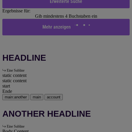
Erweiterte Suche
Ergebnisse für:
Gib mindestens 4 Buchstaben ein
Mehr anzeigen
HEADLINE
Eine Subline
static content
static content
start
Ende
main:another
main
account
ANOTHER HEADLINE
Eine Subline
Body Content