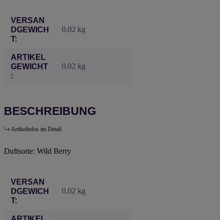
Produkteigenschaft
Wert
VERSAN
0,02 kg
DGEWICH
T:
ARTIKEL
0,02
kg
GEWICHT
:
BESCHREIBUNG
Artikelinfos im Detail
Duftsorte: Wild Berry
Produkteigenschaft
Wert
VERSAN
0,02 kg
DGEWICH
T:
ARTIKEL