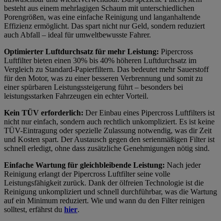
besteht aus einem mehrlagigen Schaum mit unterschiedlichen
Porengrößen, was eine einfache Reinigung und langanhaltende
Effizienz ermöglicht. Das spart nicht nur Geld, sondern reduziert
auch Abfall – ideal für umweltbewusste Fahrer.
Optimierter Luftdurchsatz für mehr Leistung:
Pipercross
Luftfilter bieten einen 30% bis 40% höheren Luftdurchsatz im
Vergleich zu Standard-Papierfiltern. Das bedeutet mehr Sauerstoff
für den Motor, was zu einer besseren Verbrennung und somit zu
einer spürbaren Leistungssteigerung führt – besonders bei
leistungsstarken Fahrzeugen ein echter Vorteil.
Kein TÜV erforderlich:
Der Einbau eines Pipercross Luftfilters ist
nicht nur einfach, sondern auch rechtlich unkompliziert. Es ist keine
TÜV-Eintragung oder spezielle Zulassung notwendig, was dir Zeit
und Kosten spart. Der Austausch gegen den serienmäßigen Filter ist
schnell erledigt, ohne dass zusätzliche Genehmigungen nötig sind.
Einfache Wartung für gleichbleibende Leistung:
Nach jeder
Reinigung erlangt der Pipercross Luftfilter seine volle
Leistungsfähigkeit zurück. Dank der ölfreien Technologie ist die
Reinigung unkompliziert und schnell durchführbar, was die Wartung
auf ein Minimum reduziert. Wie und wann du den Filter reinigen
solltest, erfährst du
hier
.