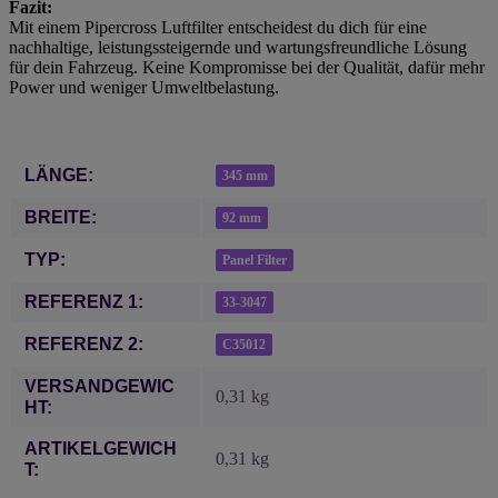
Fazit:
Mit einem Pipercross Luftfilter entscheidest du dich für eine
nachhaltige, leistungssteigernde und wartungsfreundliche Lösung
für dein Fahrzeug. Keine Kompromisse bei der Qualität, dafür mehr
Power und weniger Umweltbelastung.
Produkteigenschaft
Wert
LÄNGE:
345 mm
BREITE:
92 mm
TYP:
Panel Filter
REFERENZ 1:
33-3047
REFERENZ 2:
C35012
VERSANDGEWIC
0,31 kg
HT:
ARTIKELGEWICH
0,31
kg
T: