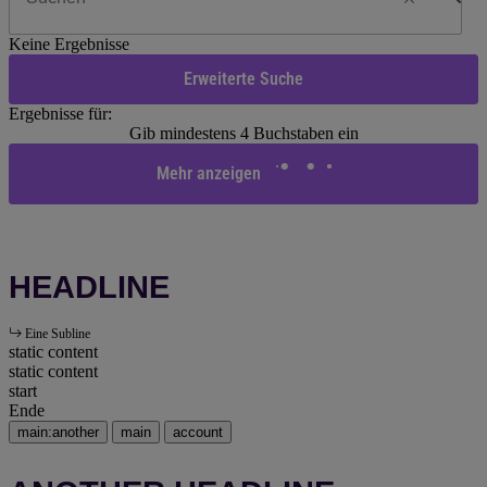
Keine Ergebnisse
Erweiterte Suche
Ergebnisse für:
Gib mindestens 4 Buchstaben ein
Mehr anzeigen
HEADLINE
Eine Subline
static content
static content
start
Ende
main:another
main
account