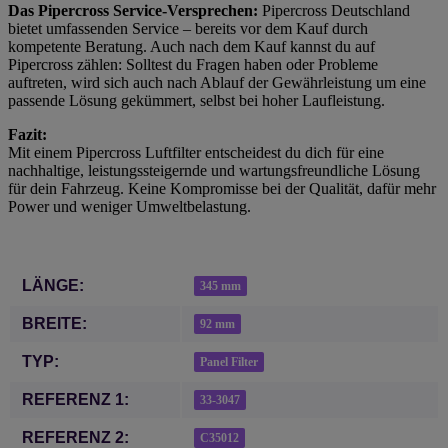
Das Pipercross Service-Versprechen:
Pipercross Deutschland
bietet umfassenden Service – bereits vor dem Kauf durch
kompetente Beratung. Auch nach dem Kauf kannst du auf
Pipercross zählen: Solltest du Fragen haben oder Probleme
auftreten, wird sich auch nach Ablauf der Gewährleistung um eine
passende Lösung gekümmert, selbst bei hoher Laufleistung.
Fazit:
Mit einem Pipercross Luftfilter entscheidest du dich für eine
nachhaltige, leistungssteigernde und wartungsfreundliche Lösung
für dein Fahrzeug. Keine Kompromisse bei der Qualität, dafür mehr
Power und weniger Umweltbelastung.
Produkteigenschaft
Wert
LÄNGE:
345 mm
BREITE:
92 mm
TYP:
Panel Filter
REFERENZ 1:
33-3047
REFERENZ 2:
C35012