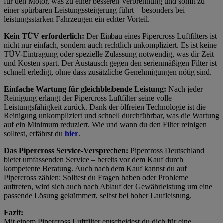
für den Motor, was zu einer besseren Verbrennung und somit zu
einer spürbaren Leistungssteigerung führt – besonders bei
leistungsstarken Fahrzeugen ein echter Vorteil.
Kein TÜV erforderlich:
Der Einbau eines Pipercross Luftfilters ist
nicht nur einfach, sondern auch rechtlich unkompliziert. Es ist keine
TÜV-Eintragung oder spezielle Zulassung notwendig, was dir Zeit
und Kosten spart. Der Austausch gegen den serienmäßigen Filter ist
schnell erledigt, ohne dass zusätzliche Genehmigungen nötig sind.
Einfache Wartung für gleichbleibende Leistung:
Nach jeder
Reinigung erlangt der Pipercross Luftfilter seine volle
Leistungsfähigkeit zurück. Dank der ölfreien Technologie ist die
Reinigung unkompliziert und schnell durchführbar, was die Wartung
auf ein Minimum reduziert. Wie und wann du den Filter reinigen
solltest, erfährst du
hier
.
Das Pipercross Service-Versprechen:
Pipercross Deutschland
bietet umfassenden Service – bereits vor dem Kauf durch
kompetente Beratung. Auch nach dem Kauf kannst du auf
Pipercross zählen: Solltest du Fragen haben oder Probleme
auftreten, wird sich auch nach Ablauf der Gewährleistung um eine
passende Lösung gekümmert, selbst bei hoher Laufleistung.
Fazit:
Mit einem Pipercross Luftfilter entscheidest du dich für eine