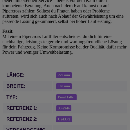
bietet umfassenden Service – bereits vor dem Kauf durch
kompetente Beratung. Auch nach dem Kauf kannst du auf
Pipercross zählen: Solltest du Fragen haben oder Probleme
auftreten, wird sich auch nach Ablauf der Gewährleistung um eine
passende Lösung gekümmert, selbst bei hoher Laufleistung.
Fazit:
Mit einem Pipercross Luftfilter entscheidest du dich für eine
nachhaltige, leistungssteigernde und wartungsfreundliche Lösung
für dein Fahrzeug. Keine Kompromisse bei der Qualität, dafür mehr
Power und weniger Umweltbelastung.
Produkteigenschaft
Wert
LÄNGE:
229 mm
BREITE:
160 mm
TYP:
Panel Filter
REFERENZ 1:
33-2944
REFERENZ 2:
C2433/2