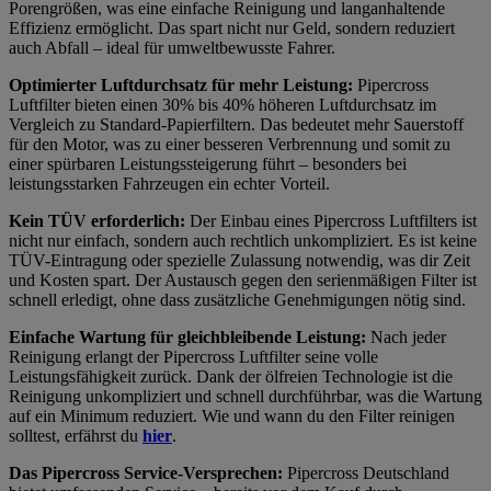
Porengrößen, was eine einfache Reinigung und langanhaltende
Effizienz ermöglicht. Das spart nicht nur Geld, sondern reduziert
auch Abfall – ideal für umweltbewusste Fahrer.
Optimierter Luftdurchsatz für mehr Leistung:
Pipercross
Luftfilter bieten einen 30% bis 40% höheren Luftdurchsatz im
Vergleich zu Standard-Papierfiltern. Das bedeutet mehr Sauerstoff
für den Motor, was zu einer besseren Verbrennung und somit zu
einer spürbaren Leistungssteigerung führt – besonders bei
leistungsstarken Fahrzeugen ein echter Vorteil.
Kein TÜV erforderlich:
Der Einbau eines Pipercross Luftfilters ist
nicht nur einfach, sondern auch rechtlich unkompliziert. Es ist keine
TÜV-Eintragung oder spezielle Zulassung notwendig, was dir Zeit
und Kosten spart. Der Austausch gegen den serienmäßigen Filter ist
schnell erledigt, ohne dass zusätzliche Genehmigungen nötig sind.
Einfache Wartung für gleichbleibende Leistung:
Nach jeder
Reinigung erlangt der Pipercross Luftfilter seine volle
Leistungsfähigkeit zurück. Dank der ölfreien Technologie ist die
Reinigung unkompliziert und schnell durchführbar, was die Wartung
auf ein Minimum reduziert. Wie und wann du den Filter reinigen
solltest, erfährst du
hier
.
Das Pipercross Service-Versprechen:
Pipercross Deutschland