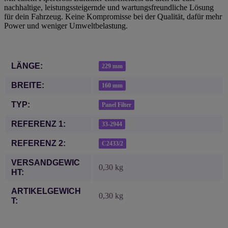
nachhaltige, leistungssteigernde und wartungsfreundliche Lösung
für dein Fahrzeug. Keine Kompromisse bei der Qualität, dafür mehr
Power und weniger Umweltbelastung.
Produkteigenschaft
Wert
LÄNGE:
229 mm
BREITE:
160 mm
TYP:
Panel Filter
REFERENZ 1:
33-2944
REFERENZ 2:
C2433/2
VERSANDGEWIC
0,30 kg
HT:
ARTIKELGEWICH
0,30
kg
T: