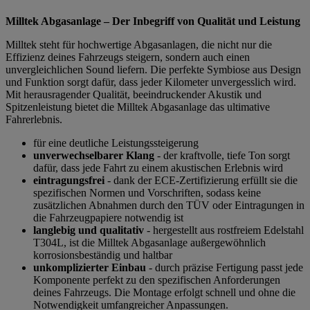
Milltek Abgasanlage – Der Inbegriff von Qualität und Leistung
Milltek steht für hochwertige Abgasanlagen, die nicht nur die
Effizienz deines Fahrzeugs steigern, sondern auch einen
unvergleichlichen Sound liefern. Die perfekte Symbiose aus Design
und Funktion sorgt dafür, dass jeder Kilometer unvergesslich wird.
Mit herausragender Qualität, beeindruckender Akustik und
Spitzenleistung bietet die Milltek Abgasanlage das ultimative
Fahrerlebnis.
für eine deutliche Leistungssteigerung
unverwechselbarer Klang
- der kraftvolle, tiefe Ton sorgt
dafür, dass jede Fahrt zu einem akustischen Erlebnis wird
eintragungsfrei
- dank der ECE-Zertifizierung erfüllt sie die
spezifischen Normen und Vorschriften, sodass keine
zusätzlichen Abnahmen durch den TÜV oder Eintragungen in
die Fahrzeugpapiere notwendig ist
langlebig und qualitativ
- hergestellt aus rostfreiem Edelstahl
T304L, ist die Milltek Abgasanlage außergewöhnlich
korrosionsbeständig und haltbar
unkomplizierter Einbau
- durch präzise Fertigung passt jede
Komponente perfekt zu den spezifischen Anforderungen
deines Fahrzeugs. Die Montage erfolgt schnell und ohne die
Notwendigkeit umfangreicher Anpassungen.