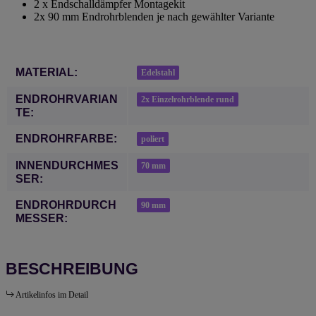
2 x Endschalldämpfer Montagekit
2x 90 mm Endrohrblenden je nach gewählter Variante
Produkteigenschaft
Wert
MATERIAL:
Edelstahl
ENDROHRVARIAN
2x Einzelrohrblende rund
TE:
ENDROHRFARBE:
poliert
INNENDURCHMES
70 mm
SER:
ENDROHRDURCH
90 mm
MESSER:
BESCHREIBUNG
Artikelinfos im Detail