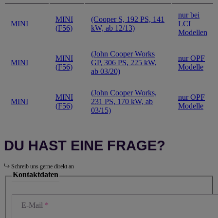
nur bei
MINI
(Cooper S, 192 PS, 141
MINI
LCI
(F56)
kW, ab 12/13)
Modellen
(John Cooper Works
MINI
nur OPF
MINI
GP, 306 PS, 225 kW,
(F56)
Modelle
ab 03/20)
(John Cooper Works,
MINI
nur OPF
MINI
231 PS, 170 kW, ab
(F56)
Modelle
03/15)
DU HAST EINE FRAGE?
Schreib uns gerne direkt an
Kontaktdaten
E-Mail