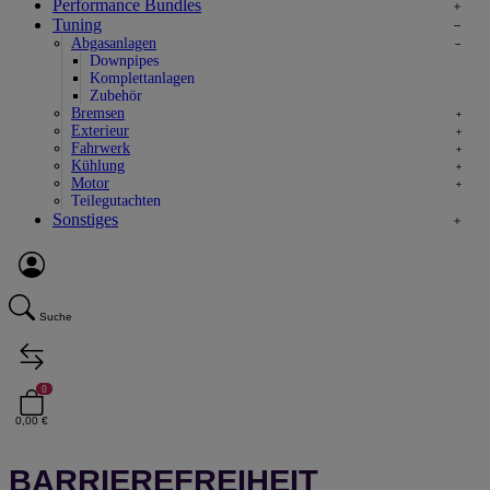
Performance Bundles
Tuning
Abgasanlagen
Downpipes
Komplettanlagen
Zubehör
Bremsen
Exterieur
Fahrwerk
Kühlung
Motor
Teilegutachten
Sonstiges
Suche
0
0,00 €
BARRIEREFREIHEIT