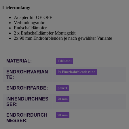
Lieferumfang:
Adapter für OE OPF
Verbindungsrohr
Endschalldämpfer
2 x Endschalldämpfer Montagekit
2x 90 mm Endrohrblenden je nach gewählter Variante
Produkteigenschaft
Wert
MATERIAL:
Edelstahl
ENDROHRVARIAN
2x Einzelrohrblende rund
TE:
ENDROHRFARBE:
poliert
INNENDURCHMES
70 mm
SER:
ENDROHRDURCH
90 mm
MESSER: