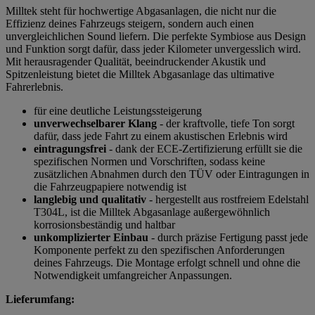
Milltek steht für hochwertige Abgasanlagen, die nicht nur die
Effizienz deines Fahrzeugs steigern, sondern auch einen
unvergleichlichen Sound liefern. Die perfekte Symbiose aus Design
und Funktion sorgt dafür, dass jeder Kilometer unvergesslich wird.
Mit herausragender Qualität, beeindruckender Akustik und
Spitzenleistung bietet die Milltek Abgasanlage das ultimative
Fahrerlebnis.
für eine deutliche Leistungssteigerung
unverwechselbarer Klang
- der kraftvolle, tiefe Ton sorgt
dafür, dass jede Fahrt zu einem akustischen Erlebnis wird
eintragungsfrei
- dank der ECE-Zertifizierung erfüllt sie die
spezifischen Normen und Vorschriften, sodass keine
zusätzlichen Abnahmen durch den TÜV oder Eintragungen in
die Fahrzeugpapiere notwendig ist
langlebig und qualitativ
- hergestellt aus rostfreiem Edelstahl
T304L, ist die Milltek Abgasanlage außergewöhnlich
korrosionsbeständig und haltbar
unkomplizierter Einbau
- durch präzise Fertigung passt jede
Komponente perfekt zu den spezifischen Anforderungen
deines Fahrzeugs. Die Montage erfolgt schnell und ohne die
Notwendigkeit umfangreicher Anpassungen.
Lieferumfang: