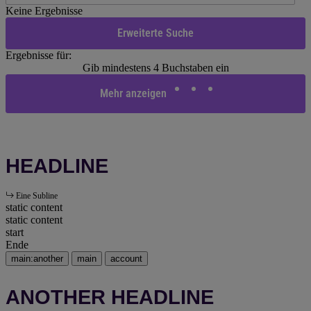
Keine Ergebnisse
Erweiterte Suche
Ergebnisse für:
Gib mindestens 4 Buchstaben ein
Mehr anzeigen
HEADLINE
Eine Subline
static content
static content
start
Ende
main:another
main
account
ANOTHER HEADLINE