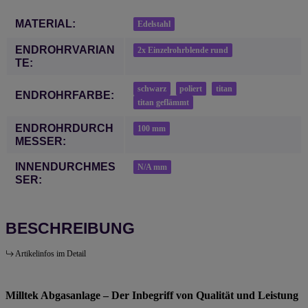
Produkteigenschaft
Wert
MATERIAL:
Edelstahl
ENDROHRVARIAN
2x Einzelrohrblende rund
TE:
schwarz
poliert
titan
ENDROHRFARBE:
titan geflämmt
ENDROHRDURCH
100 mm
MESSER:
INNENDURCHMES
N/A mm
SER:
BESCHREIBUNG
Artikelinfos im Detail
Milltek Abgasanlage – Der Inbegriff von Qualität und Leistung