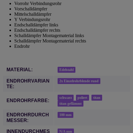
Vorrohr Verbindungsrohr
Vorschalldämpfer
Mittelschalldämpfer
Y Verbindungsrohr
Endschalldämpfer links
Endschalldämpfer rechts
Schalldämpfer Montagematerial links
Schalldämpfer Montagematerial rechts
Endrohr
Produkteigenschaft
Wert
MATERIAL:
Edelstahl
ENDROHRVARIAN
2x Einzelrohrblende rund
TE:
schwarz
poliert
titan
ENDROHRFARBE:
titan geflämmt
ENDROHRDURCH
100 mm
MESSER:
INNENDURCHMES
N/A mm