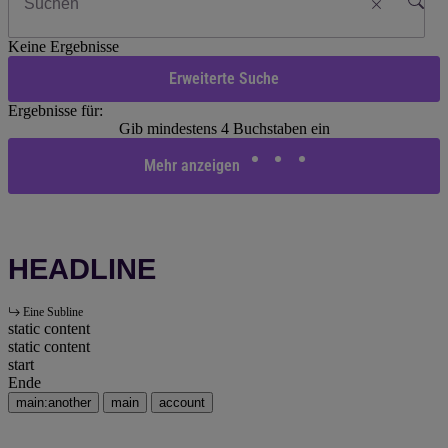
Keine Ergebnisse
Erweiterte Suche
Ergebnisse für:
Gib mindestens 4 Buchstaben ein
Mehr anzeigen
HEADLINE
Eine Subline
static content
static content
start
Ende
main:another
main
account