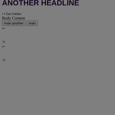
ANOTHER HEADLINE
Eine Subline
Body Content
main:another
main