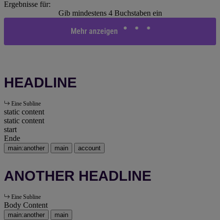
Ergebnisse für:
Gib mindestens 4 Buchstaben ein
Mehr anzeigen
HEADLINE
Eine Subline
static content
static content
start
Ende
main:another
main
account
ANOTHER HEADLINE
Eine Subline
Body Content
main:another
main