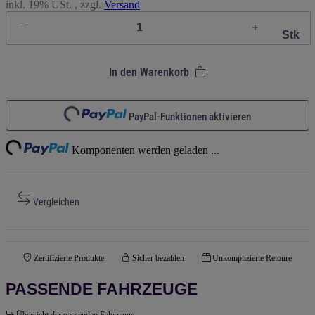
inkl. 19% USt. , zzgl.
Versand
Stk
In den Warenkorb
Loading...
PayPal-Funktionen aktivieren
ing...
Komponenten werden geladen ...
Vergleichen
Zertifizierte Produkte
Sicher bezahlen
Unkomplizierte Retoure
PASSENDE FAHRZEUGE
Übersicht der passenden Fahrzeuge