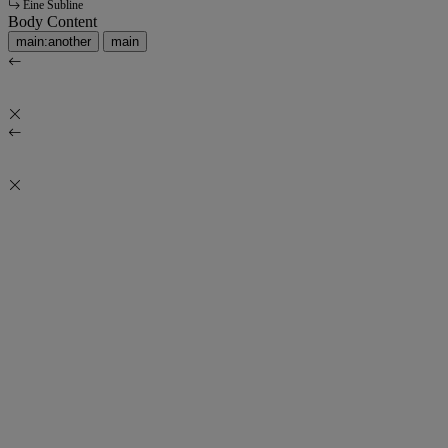
Eine Subline
Body Content
main:another
main