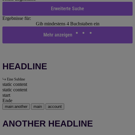
Erweiterte Suche
Ergebnisse für:
Gib mindestens 4 Buchstaben ein
Mehr anzeigen
HEADLINE
Eine Subline
static content
static content
start
Ende
main:another
main
account
ANOTHER HEADLINE