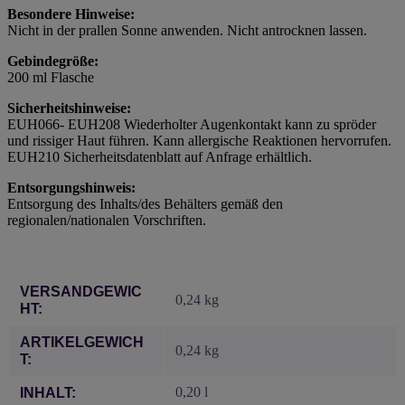
Besondere Hinweise:
Nicht in der prallen Sonne anwenden. Nicht antrocknen lassen.
Gebindegröße:
200 ml Flasche
Sicherheitshinweise:
EUH066- EUH208 Wiederholter Augenkontakt kann zu spröder
und rissiger Haut führen. Kann allergische Reaktionen hervorrufen.
EUH210 Sicherheitsdatenblatt auf Anfrage erhältlich.
Entsorgungshinweis:
Entsorgung des Inhalts/des Behälters gemäß den
regionalen/nationalen Vorschriften.
Produkteigenschaft
Wert
VERSANDGEWIC
0,24 kg
HT:
ARTIKELGEWICH
0,24
kg
T:
0,20 l
INHALT: