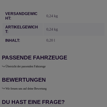
Produkteigenschaft
Wert
VERSANDGEWIC
0,24 kg
HT:
ARTIKELGEWICH
0,24
kg
T:
0,20 l
INHALT:
PASSENDE FAHRZEUGE
Übersicht der passenden Fahrzeuge
BEWERTUNGEN
Wir freuen uns auf deine Bewertung
DU HAST EINE FRAGE?