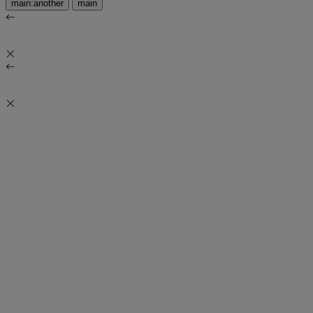
main:another
main