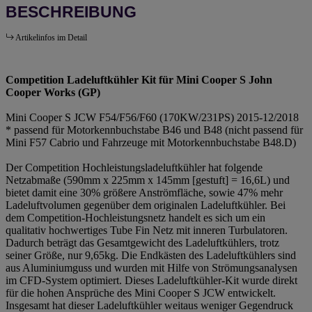
BESCHREIBUNG
Artikelinfos im Detail
Competition Ladeluftkühler Kit für Mini Cooper S John
Cooper Works (GP)
Mini Cooper S JCW F54/F56/F60 (170KW/231PS) 2015-12/2018
* passend für Motorkennbuchstabe B46 und B48 (nicht passend für
Mini F57 Cabrio und Fahrzeuge mit Motorkennbuchstabe B48.D)
Der Competition Hochleistungsladeluftkühler hat folgende
Netzabmaße (590mm x 225mm x 145mm [gestuft] = 16,6L) und
bietet damit eine 30% größere Anströmfläche, sowie 47% mehr
Ladeluftvolumen gegenüber dem originalen Ladeluftkühler. Bei
dem Competition-Hochleistungsnetz handelt es sich um ein
qualitativ hochwertiges Tube Fin Netz mit inneren Turbulatoren.
Dadurch beträgt das Gesamtgewicht des Ladeluftkühlers, trotz
seiner Größe, nur 9,65kg. Die Endkästen des Ladeluftkühlers sind
aus Aluminiumguss und wurden mit Hilfe von Strömungsanalysen
im CFD-System optimiert. Dieses Ladeluftkühler-Kit wurde direkt
für die hohen Ansprüche des Mini Cooper S JCW entwickelt.
Insgesamt hat dieser Ladeluftkühler weitaus weniger Gegendruck