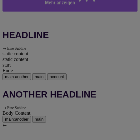
Mehr anzeigen
HEADLINE
Eine Subline
static content
static content
start
Ende
main:another
main
account
ANOTHER HEADLINE
Eine Subline
Body Content
main:another
main