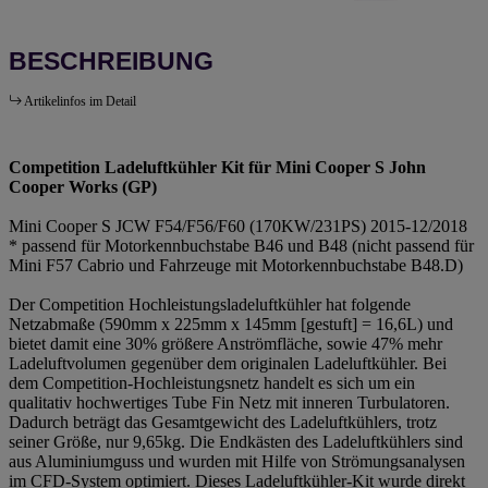
BESCHREIBUNG
Artikelinfos im Detail
Competition Ladeluftkühler Kit für Mini Cooper S John
Cooper Works (GP)
Mini Cooper S JCW F54/F56/F60 (170KW/231PS) 2015-12/2018
* passend für Motorkennbuchstabe B46 und B48 (nicht passend für
Mini F57 Cabrio und Fahrzeuge mit Motorkennbuchstabe B48.D)
Der Competition Hochleistungsladeluftkühler hat folgende
Netzabmaße (590mm x 225mm x 145mm [gestuft] = 16,6L) und
bietet damit eine 30% größere Anströmfläche, sowie 47% mehr
Ladeluftvolumen gegenüber dem originalen Ladeluftkühler. Bei
dem Competition-Hochleistungsnetz handelt es sich um ein
qualitativ hochwertiges Tube Fin Netz mit inneren Turbulatoren.
Dadurch beträgt das Gesamtgewicht des Ladeluftkühlers, trotz
seiner Größe, nur 9,65kg. Die Endkästen des Ladeluftkühlers sind
aus Aluminiumguss und wurden mit Hilfe von Strömungsanalysen
im CFD-System optimiert. Dieses Ladeluftkühler-Kit wurde direkt