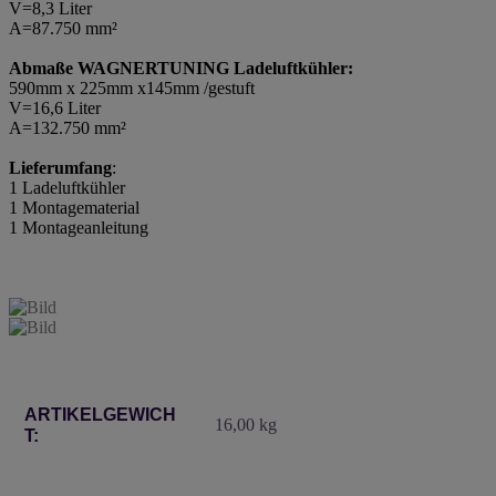
V=8,3 Liter
A=87.750 mm²
Abmaße WAGNERTUNING Ladeluftkühler:
590mm x 225mm x145mm /gestuft
V=16,6 Liter
A=132.750 mm²
Lieferumfang
:
1 Ladeluftkühler
1 Montagematerial
1 Montageanleitung
Produkteigenschaft
Wert
ARTIKELGEWICH
16,00
kg
T: