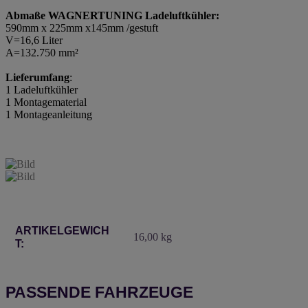
Abmaße WAGNERTUNING Ladeluftkühler:
590mm x 225mm x145mm /gestuft
V=16,6 Liter
A=132.750 mm²
Lieferumfang
:
1 Ladeluftkühler
1 Montagematerial
1 Montageanleitung
Produkteigenschaft
Wert
ARTIKELGEWICH
16,00
kg
T:
PASSENDE FAHRZEUGE