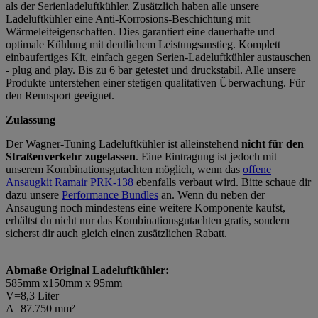
als der Serienladeluftkühler. Zusätzlich haben alle unsere
Ladeluftkühler eine Anti-Korrosions-Beschichtung mit
Wärmeleiteigenschaften. Dies garantiert eine dauerhafte und
optimale Kühlung mit deutlichem Leistungsanstieg. Komplett
einbaufertiges Kit, einfach gegen Serien-Ladeluftkühler austauschen
- plug and play. Bis zu 6 bar getestet und druckstabil. Alle unsere
Produkte unterstehen einer stetigen qualitativen Überwachung. Für
den Rennsport geeignet.
Zulassung
Der Wagner-Tuning Ladeluftkühler ist alleinstehend
nicht für den
Straßenverkehr zugelassen
. Eine Eintragung ist jedoch mit
unserem Kombinationsgutachten möglich, wenn das
offene
Ansaugkit Ramair PRK-138
ebenfalls verbaut wird. Bitte schaue dir
dazu unsere
Performance Bundles
an. Wenn du neben der
Ansaugung noch mindestens eine weitere Komponente kaufst,
erhältst du nicht nur das Kombinationsgutachten gratis, sondern
sicherst dir auch gleich einen zusätzlichen Rabatt.
Abmaße Original Ladeluftkühler:
585mm x150mm x 95mm
V=8,3 Liter
A=87.750 mm²