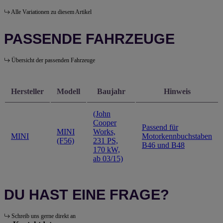
Alle Variationen zu diesem Artikel
PASSENDE FAHRZEUGE
Übersicht der passenden Fahrzeuge
Hersteller
Modell
Baujahr
Hinweis
(John
Cooper
Passend für
MINI
Works,
MINI
Motorkennbuchstaben
(F56)
231 PS,
B46 und B48
170 kW,
ab 03/15)
DU HAST EINE FRAGE?
Schreib uns gerne direkt an