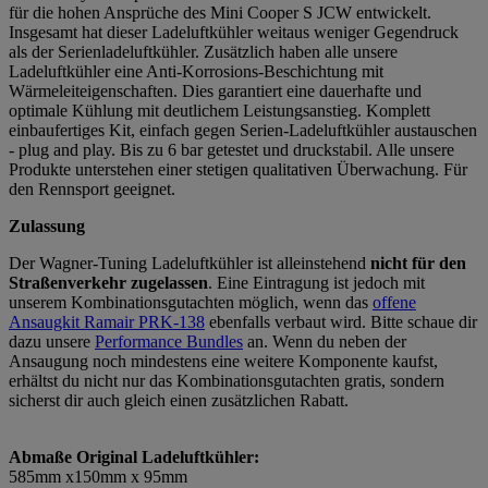
für die hohen Ansprüche des Mini Cooper S JCW entwickelt.
Insgesamt hat dieser Ladeluftkühler weitaus weniger Gegendruck
als der Serienladeluftkühler. Zusätzlich haben alle unsere
Ladeluftkühler eine Anti-Korrosions-Beschichtung mit
Wärmeleiteigenschaften. Dies garantiert eine dauerhafte und
optimale Kühlung mit deutlichem Leistungsanstieg. Komplett
einbaufertiges Kit, einfach gegen Serien-Ladeluftkühler austauschen
- plug and play. Bis zu 6 bar getestet und druckstabil. Alle unsere
Produkte unterstehen einer stetigen qualitativen Überwachung. Für
den Rennsport geeignet.
Zulassung
Der Wagner-Tuning Ladeluftkühler ist alleinstehend
nicht für den
Straßenverkehr zugelassen
. Eine Eintragung ist jedoch mit
unserem Kombinationsgutachten möglich, wenn das
offene
Ansaugkit Ramair PRK-138
ebenfalls verbaut wird. Bitte schaue dir
dazu unsere
Performance Bundles
an. Wenn du neben der
Ansaugung noch mindestens eine weitere Komponente kaufst,
erhältst du nicht nur das Kombinationsgutachten gratis, sondern
sicherst dir auch gleich einen zusätzlichen Rabatt.
Abmaße Original Ladeluftkühler:
585mm x150mm x 95mm