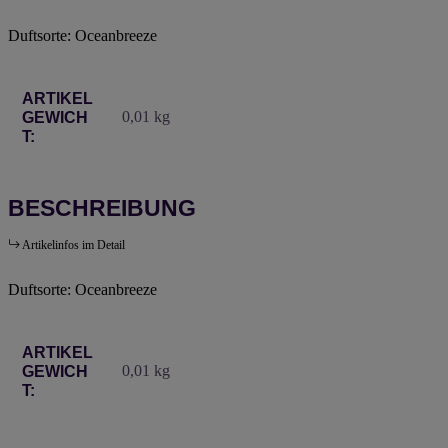
Duftsorte: Oceanbreeze
Produkteigenschaft
Wert
ARTIKEL
0,01
kg
GEWICH
T:
BESCHREIBUNG
Artikelinfos im Detail
Duftsorte: Oceanbreeze
Produkteigenschaft
Wert
ARTIKEL
0,01
kg
GEWICH
T: