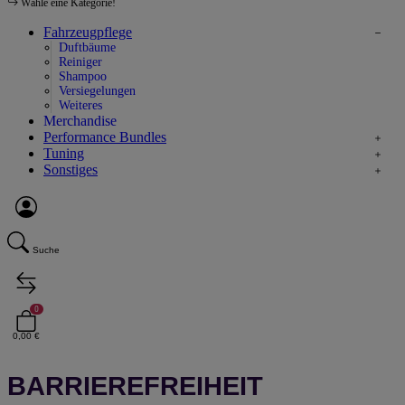
Wähle eine Kategorie!
Fahrzeugpflege
Duftbäume
Reiniger
Shampoo
Versiegelungen
Weiteres
Merchandise
Performance Bundles
Tuning
Sonstiges
Suche
0
0,00 €
BARRIEREFREIHEIT